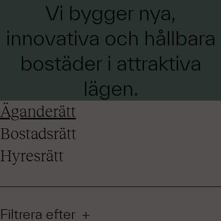
Vi bygger nya,
innovativa och hållbara
bostäder i attraktiva
lägen.
Äganderätt
Bostadsrätt
Hyresrätt
Filtrera efter