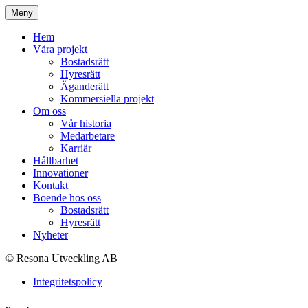
Meny
Hem
Våra projekt
Bostadsrätt
Hyresrätt
Äganderätt
Kommersiella projekt
Om oss
Vår historia
Medarbetare
Karriär
Hållbarhet
Innovationer
Kontakt
Boende hos oss
Bostadsrätt
Hyresrätt
Nyheter
© Resona Utveckling AB
Integritetspolicy