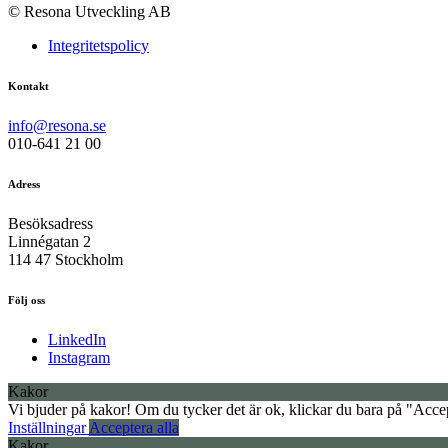
© Resona Utveckling AB
Integritetspolicy
Kontakt
info@resona.se
010-641 21 00
Adress
Besöksadress
Linnégatan 2
114 47 Stockholm
Följ oss
LinkedIn
Instagram
Kakor
Vi bjuder på kakor! Om du tycker det är ok, klickar du bara på "Accept
Inställningar
Acceptera alla
Kakor