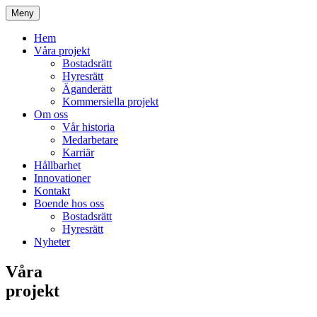
Meny
Hem
Våra projekt
Bostadsrätt
Hyresrätt
Äganderätt
Kommersiella projekt
Om oss
Vår historia
Medarbetare
Karriär
Hållbarhet
Innovationer
Kontakt
Boende hos oss
Bostadsrätt
Hyresrätt
Nyheter
Våra
projekt