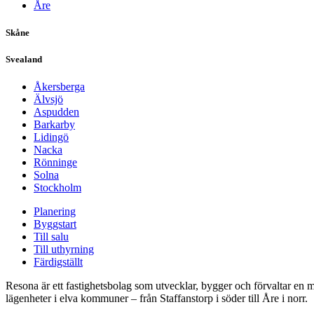
Åre
Skåne
Svealand
Åkersberga
Älvsjö
Aspudden
Barkarby
Lidingö
Nacka
Rönninge
Solna
Stockholm
Planering
Byggstart
Till salu
Till uthyrning
Färdigställt
Resona är ett fastighetsbolag som utvecklar, bygger och förvaltar en mi
lägenheter i elva kommuner – från Staffanstorp i söder till Åre i norr.