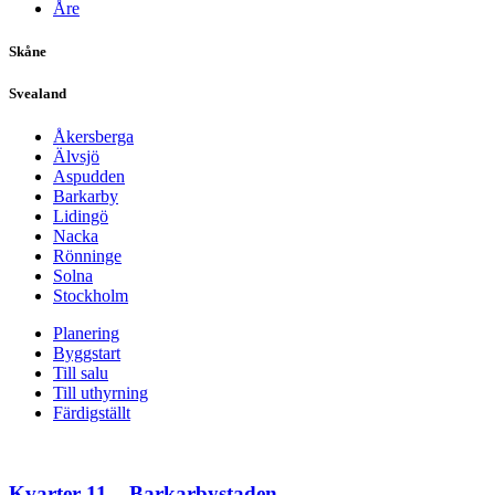
Åre
Skåne
Svealand
Åkersberga
Älvsjö
Aspudden
Barkarby
Lidingö
Nacka
Rönninge
Solna
Stockholm
Planering
Byggstart
Till salu
Till uthyrning
Färdigställt
Kvarter 11 – Barkarbystaden