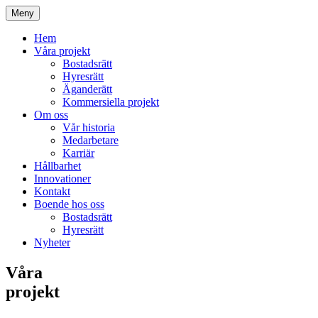
Meny
Hem
Våra projekt
Bostadsrätt
Hyresrätt
Äganderätt
Kommersiella projekt
Om oss
Vår historia
Medarbetare
Karriär
Hållbarhet
Innovationer
Kontakt
Boende hos oss
Bostadsrätt
Hyresrätt
Nyheter
Våra
projekt