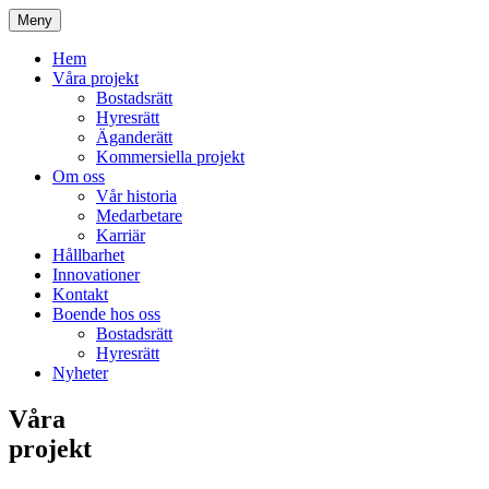
Meny
Hem
Våra projekt
Bostadsrätt
Hyresrätt
Äganderätt
Kommersiella projekt
Om oss
Vår historia
Medarbetare
Karriär
Hållbarhet
Innovationer
Kontakt
Boende hos oss
Bostadsrätt
Hyresrätt
Nyheter
Våra
projekt