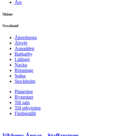
Åre
Skåne
Upplevelse
För att vår
Svealand
hemsida ska
prestera så
Åkersberga
bra som
Älvsjö
möjligt
Aspudden
under ditt
Barkarby
besök. Om
Lidingö
du nekar de
Nacka
här kakorna
Rönninge
kommer viss
Solna
funktionalitet
Stockholm
att försvinna
från
Planering
hemsidan.
Byggstart
Till salu
Till uthyrning
Färdigställt
Marknadsföring
Genom att dela
med dig av dina
intressen och ditt
Vikhems Ängar – Staffanstorp