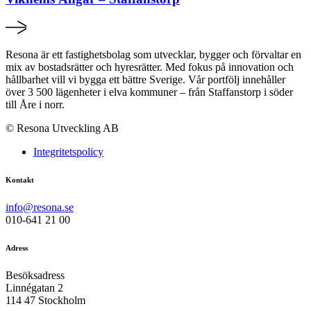
beteende när du
surfar ökar du
chansen att få se
personligt
Resona är ett fastighetsbolag som utvecklar, bygger och förvaltar en
anpassat innehåll
mix av bostadsrätter och hyresrätter. Med fokus på innovation och
och erbjudanden.
hållbarhet vill vi bygga ett bättre Sverige. Vår portfölj innehåller
över 3 500 lägenheter i elva kommuner – från Staffanstorp i söder
till Åre i norr.
© Resona Utveckling AB
Integritetspolicy
Kontakt
info@resona.se
010-641 21 00
Adress
Besöksadress
Linnégatan 2
114 47 Stockholm