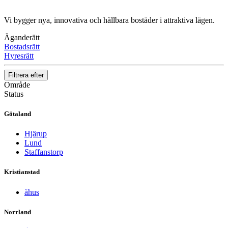
Vi bygger nya, innovativa och hållbara bostäder i attraktiva lägen.
Nödvändiga
Dessa kakor
Äganderätt
går inte att
Bostadsrätt
välja bort. De
Hyresrätt
behövs för att
hemsidan
Filtrera efter
över huvud
Område
taget ska
Status
fungera.
Götaland
Hjärup
Statistik
Lund
För att vi ska
Staffanstorp
kunna
förbättra
hemsidans
Kristianstad
funktionalitet
och
åhus
uppbyggnad,
baserat på
Norrland
hur hemsidan
används.