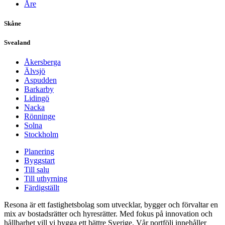
Åre
Skåne
Svealand
Åkersberga
Älvsjö
Aspudden
Barkarby
Lidingö
Nacka
Rönninge
Solna
Stockholm
Planering
Byggstart
Till salu
Till uthyrning
Färdigställt
Resona är ett fastighetsbolag som utvecklar, bygger och förvaltar en
mix av bostadsrätter och hyresrätter. Med fokus på innovation och
hållbarhet vill vi bygga ett bättre Sverige. Vår portfölj innehåller