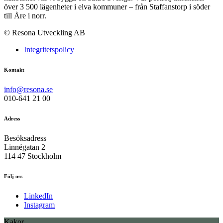
över 3 500 lägenheter i elva kommuner – från Staffanstorp i söder
till Åre i norr.
© Resona Utveckling AB
Integritetspolicy
Kontakt
info@resona.se
010-641 21 00
Adress
Besöksadress
Linnégatan 2
114 47 Stockholm
Följ oss
LinkedIn
Instagram
Kakor