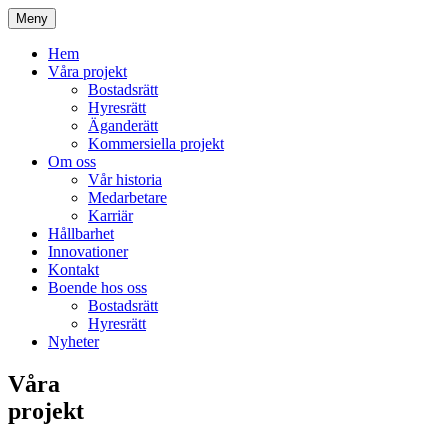
Meny
Hem
Våra projekt
Bostadsrätt
Hyresrätt
Äganderätt
Kommersiella projekt
Om oss
Vår historia
Medarbetare
Karriär
Hållbarhet
Innovationer
Kontakt
Boende hos oss
Bostadsrätt
Hyresrätt
Nyheter
Våra
projekt