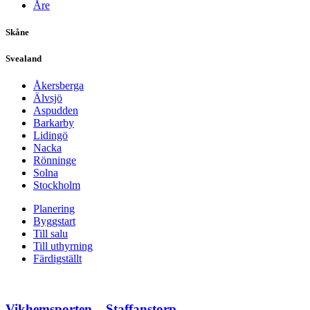
Åre
Skåne
Svealand
Åkersberga
Älvsjö
Aspudden
Barkarby
Lidingö
Nacka
Rönninge
Solna
Stockholm
Planering
Byggstart
Till salu
Till uthyrning
Färdigställt
Vikhemsporten – Staffanstorp