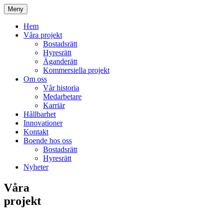
Meny
Hem
Våra projekt
Bostadsrätt
Hyresrätt
Äganderätt
Kommersiella projekt
Om oss
Vår historia
Medarbetare
Karriär
Hållbarhet
Innovationer
Kontakt
Boende hos oss
Bostadsrätt
Hyresrätt
Nyheter
Våra
projekt