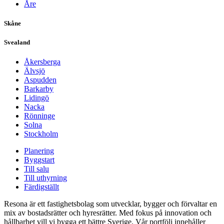
Åre
Skåne
Svealand
Åkersberga
Älvsjö
Aspudden
Barkarby
Lidingö
Nacka
Rönninge
Solna
Stockholm
Planering
Byggstart
Till salu
Till uthyrning
Färdigställt
Resona är ett fastighetsbolag som utvecklar, bygger och förvaltar en
mix av bostadsrätter och hyresrätter. Med fokus på innovation och
hållbarhet vill vi bygga ett bättre Sverige. Vår portfölj innehåller