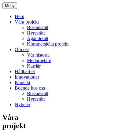
Meny
Hem
Våra projekt
Bostadsrätt
Hyresrätt
Äganderätt
Kommersiella projekt
Om oss
Vår historia
Medarbetare
Karriär
Hållbarhet
Innovationer
Kontakt
Boende hos oss
Bostadsrätt
Hyresrätt
Nyheter
Våra
projekt