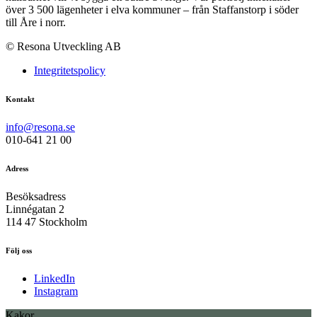
över 3 500 lägenheter i elva kommuner – från Staffanstorp i söder
till Åre i norr.
© Resona Utveckling AB
Integritetspolicy
Kontakt
info@resona.se
010-641 21 00
Adress
Besöksadress
Linnégatan 2
114 47 Stockholm
Följ oss
LinkedIn
Instagram
Kakor