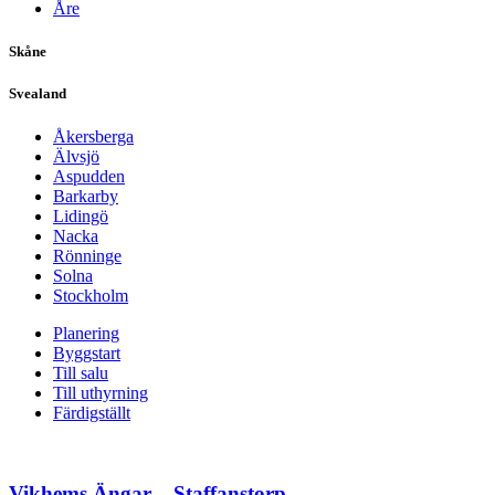
Åre
Skåne
Svealand
Åkersberga
Älvsjö
Aspudden
Barkarby
Lidingö
Nacka
Rönninge
Solna
Stockholm
Planering
Byggstart
Till salu
Till uthyrning
Färdigställt
Vikhems Ängar – Staffanstorp