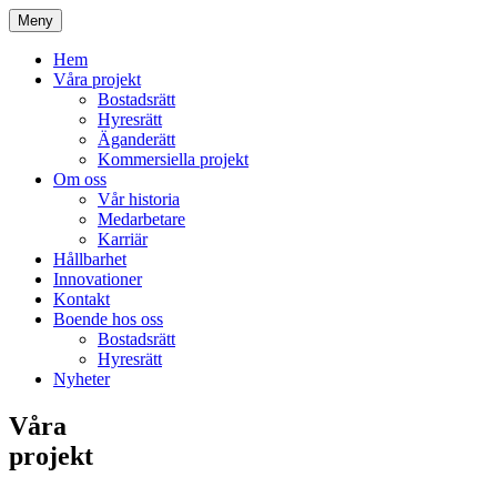
Meny
Hem
Våra projekt
Bostadsrätt
Hyresrätt
Äganderätt
Kommersiella projekt
Om oss
Vår historia
Medarbetare
Karriär
Hållbarhet
Innovationer
Kontakt
Boende hos oss
Bostadsrätt
Hyresrätt
Nyheter
Våra
projekt