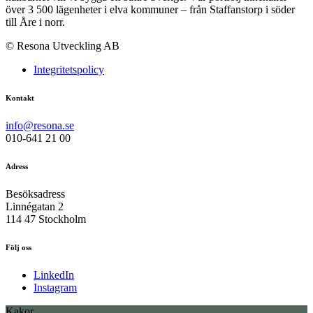
över 3 500 lägenheter i elva kommuner – från Staffanstorp i söder
till Åre i norr.
© Resona Utveckling AB
Integritetspolicy
Kontakt
info@resona.se
010-641 21 00
Adress
Besöksadress
Linnégatan 2
114 47 Stockholm
Följ oss
LinkedIn
Instagram
Kakor