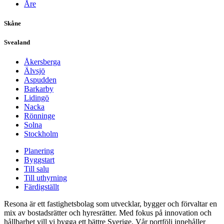
Åre
Skåne
Svealand
Åkersberga
Älvsjö
Aspudden
Barkarby
Lidingö
Nacka
Rönninge
Solna
Stockholm
Planering
Byggstart
Till salu
Till uthyrning
Färdigställt
Resona är ett fastighetsbolag som utvecklar, bygger och förvaltar en
mix av bostadsrätter och hyresrätter. Med fokus på innovation och
hållbarhet vill vi bygga ett bättre Sverige. Vår portfölj innehåller