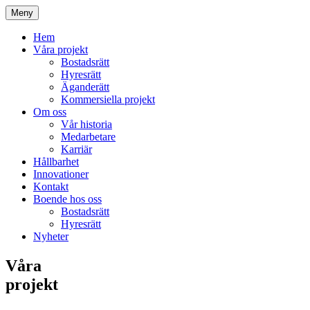
Meny
Hem
Våra projekt
Bostadsrätt
Hyresrätt
Äganderätt
Kommersiella projekt
Om oss
Vår historia
Medarbetare
Karriär
Hållbarhet
Innovationer
Kontakt
Boende hos oss
Bostadsrätt
Hyresrätt
Nyheter
Våra
projekt