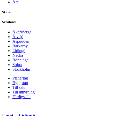
Åre
Skåne
Svealand
Åkersberga
Älvsjö
Aspudden
Barkarby
Lidingö
Nacka
Rönninge
Solna
Stockholm
Planering
Byggstart
Till salu
Till uthyrning
Färdigställt
Linet – Lidingö