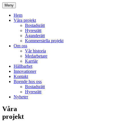
Meny
Hem
Våra projekt
Bostadsrätt
Hyresrätt
Äganderätt
Kommersiella projekt
Om oss
Vår historia
Medarbetare
Karriär
Hållbarhet
Innovationer
Kontakt
Boende hos oss
Bostadsrätt
Hyresrätt
Nyheter
Våra
projekt