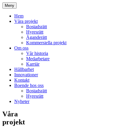
Meny
Hem
Våra projekt
Bostadsrätt
Hyresrätt
Äganderätt
Kommersiella projekt
Om oss
Vår historia
Medarbetare
Karriär
Hållbarhet
Innovationer
Kontakt
Boende hos oss
Bostadsrätt
Hyresrätt
Nyheter
Våra
projekt