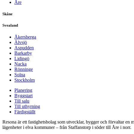
Åre
Skåne
Svealand
Åkersberga
Älvsjö
Aspudden
Barkarby
Lidingö
Nacka
Rönninge
Solna
Stockholm
Planering
Byggstart
Till salu
Till uthyrning
Färdigställt
Resona är ett fastighetsbolag som utvecklar, bygger och förvaltar en mi
lägenheter i elva kommuner – från Staffanstorp i söder till Åre i norr.