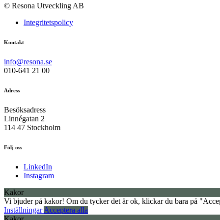
© Resona Utveckling AB
Integritetspolicy
Kontakt
info@resona.se
010-641 21 00
Adress
Besöksadress
Linnégatan 2
114 47 Stockholm
Följ oss
LinkedIn
Instagram
Kakor
Vi bjuder på kakor! Om du tycker det är ok, klickar du bara på "Accept
Inställningar
Acceptera alla
Kakor