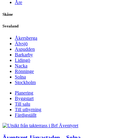
Åre
Skåne
Svealand
Åkersberga
Älvsjö
Aspudden
Barkarby
Lidingö
Nacka
Rönninge
Solna
Stockholm
Planering
Byggstart
Till salu
Till uthyrning
Färdigställt
Äventyret Järvastaden – Solna