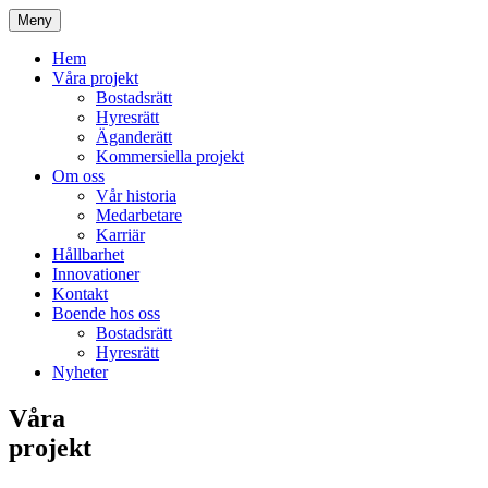
Meny
Hem
Våra projekt
Bostadsrätt
Hyresrätt
Äganderätt
Kommersiella projekt
Om oss
Vår historia
Medarbetare
Karriär
Hållbarhet
Innovationer
Kontakt
Boende hos oss
Bostadsrätt
Hyresrätt
Nyheter
Våra
projekt