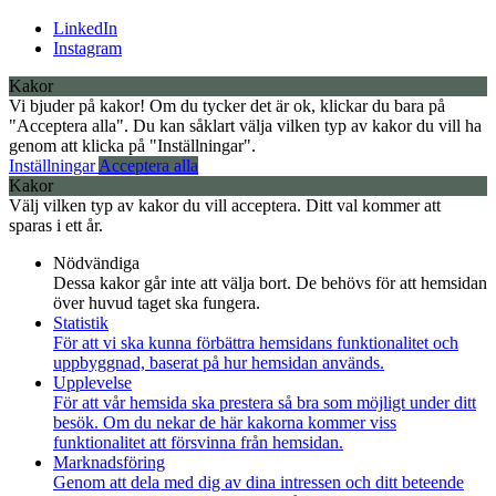
LinkedIn
Instagram
Kakor
Vi bjuder på kakor! Om du tycker det är ok, klickar du bara på
"Acceptera alla". Du kan såklart välja vilken typ av kakor du vill ha
genom att klicka på "Inställningar".
Inställningar
Acceptera alla
Kakor
Välj vilken typ av kakor du vill acceptera. Ditt val kommer att
sparas i ett år.
Nödvändiga
Dessa kakor går inte att välja bort. De behövs för att hemsidan
över huvud taget ska fungera.
Statistik
För att vi ska kunna förbättra hemsidans funktionalitet och
uppbyggnad, baserat på hur hemsidan används.
Upplevelse
För att vår hemsida ska prestera så bra som möjligt under ditt
besök. Om du nekar de här kakorna kommer viss
funktionalitet att försvinna från hemsidan.
Marknadsföring
Genom att dela med dig av dina intressen och ditt beteende