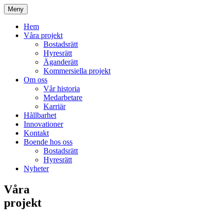
Meny
Hem
Våra projekt
Bostadsrätt
Hyresrätt
Äganderätt
Kommersiella projekt
Om oss
Vår historia
Medarbetare
Karriär
Hållbarhet
Innovationer
Kontakt
Boende hos oss
Bostadsrätt
Hyresrätt
Nyheter
Våra
projekt