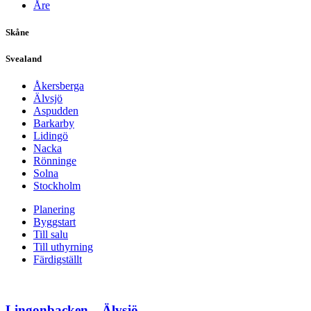
Åre
Skåne
Svealand
Åkersberga
Älvsjö
Aspudden
Barkarby
Lidingö
Nacka
Rönninge
Solna
Stockholm
Planering
Byggstart
Till salu
Till uthyrning
Färdigställt
Lingonbacken – Älvsjö