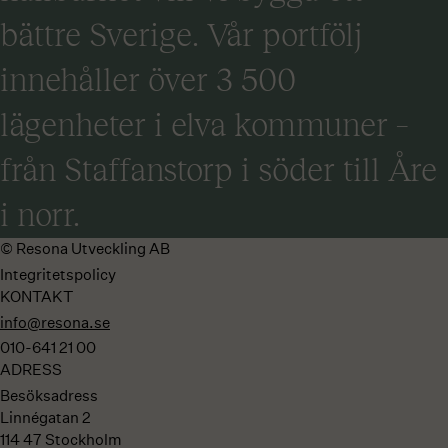
bättre Sverige. Vår portfölj
innehåller över 3 500
lägenheter i elva kommuner –
från Staffanstorp i söder till Åre
i norr.
© Resona Utveckling AB
Integritetspolicy
KONTAKT
info@resona.se
010-641 21 00
ADRESS
Besöksadress
Linnégatan 2
114 47 Stockholm