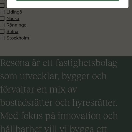
Barkarby
Lidingö
Nacka
Rönninge
Solna
Stockholm
Resona är ett fastighetsbolag
som utvecklar, bygger och
förvaltar en mix av
bostadsrätter och hyresrätter.
Med fokus på innovation och
hållbarhet vill vi bygga ett