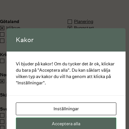
Götaland
Planering
Hjärup
Byggstart
Lund
Till salu
Kakor
Staffanstorp
Till uthyrning
Färdigställt
Kristianstad
åhus
Vi bjuder på kakor! Om du tycker det är ok, klickar
du bara på "Acceptera alla". Du kan såklart välja
Norrland
vilken typ av kakor du vill ha genom att klicka på
Åre
"Inställningar".
Skåne
Inställningar
Svealand
Åkersberga
Älvsjö
Acceptera alla
Aspudden