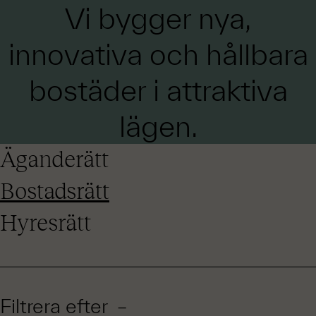
Vi bygger nya,
innovativa och hållbara
bostäder i attraktiva
lägen.
Äganderätt
Bostadsrätt
Hyresrätt
Filtrera efter