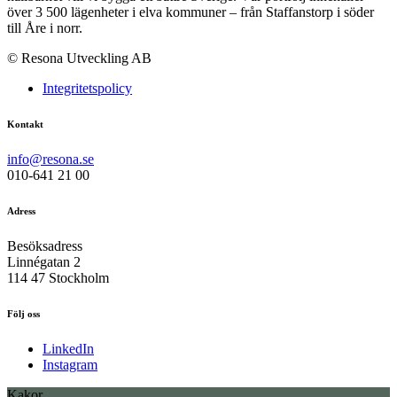
över 3 500 lägenheter i elva kommuner – från Staffanstorp i söder
till Åre i norr.
© Resona Utveckling AB
Integritetspolicy
Kontakt
info@resona.se
010-641 21 00
Adress
Besöksadress
Linnégatan 2
114 47 Stockholm
Följ oss
LinkedIn
Instagram
Kakor