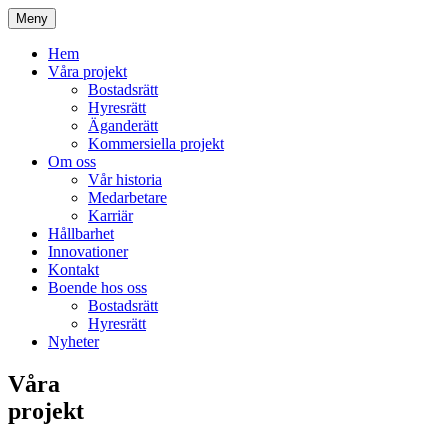
Meny
Hem
Våra projekt
Bostadsrätt
Hyresrätt
Äganderätt
Kommersiella projekt
Om oss
Vår historia
Medarbetare
Karriär
Hållbarhet
Innovationer
Kontakt
Boende hos oss
Bostadsrätt
Hyresrätt
Nyheter
Våra
projekt