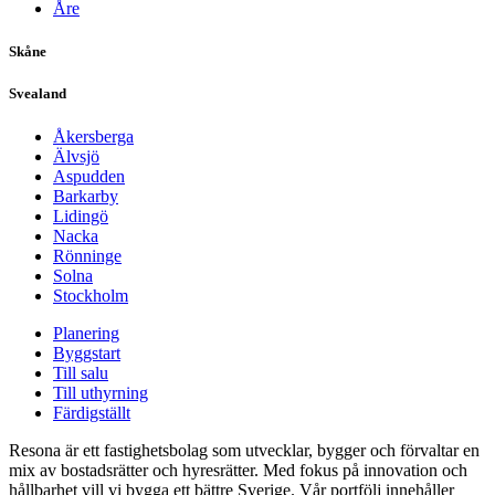
Åre
Skåne
Svealand
Åkersberga
Älvsjö
Aspudden
Barkarby
Lidingö
Nacka
Rönninge
Solna
Stockholm
Planering
Byggstart
Till salu
Till uthyrning
Färdigställt
Resona är ett fastighetsbolag som utvecklar, bygger och förvaltar en
mix av bostadsrätter och hyresrätter. Med fokus på innovation och
hållbarhet vill vi bygga ett bättre Sverige. Vår portfölj innehåller