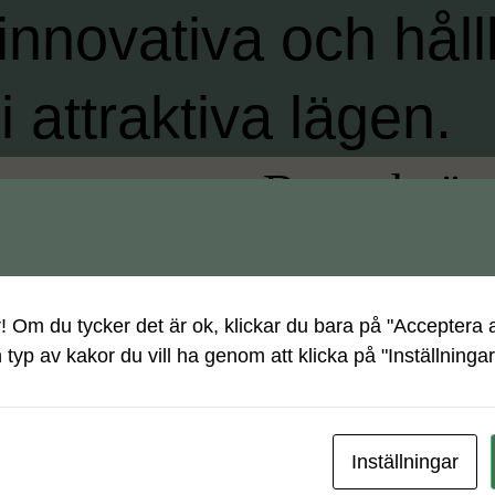
innovativa och hål
i attraktiva lägen.
Bostadsrätt
! Om du tycker det är ok, klickar du bara på "Acceptera 
n typ av kakor du vill ha genom att klicka på "Inställningar
Inställningar