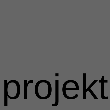
projekt