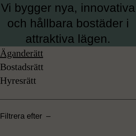
Vi bygger nya, innovativa
och hållbara bostäder i
attraktiva lägen.
Äganderätt
Bostadsrätt
Hyresrätt
Filtrera efter