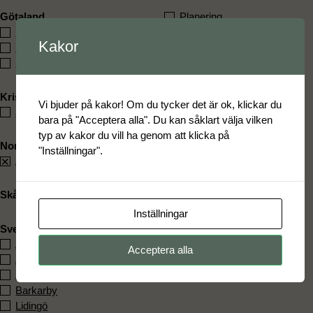
Götaland
Planering
Hjärup
Byggstart
Kakor
Lund
Till salu
Staffanstorp
Till uthyrning
Färdigställt
Kristianstad
Vi bjuder på kakor! Om du tycker det är ok, klickar du
åhus
bara på "Acceptera alla". Du kan såklart välja vilken
typ av kakor du vill ha genom att klicka på
Norrland
"Inställningar".
Åre
Skåne
Inställningar
Svealand
Åkersberga
Acceptera alla
Älvsjö
Aspudden
Barkarby
Lidingö