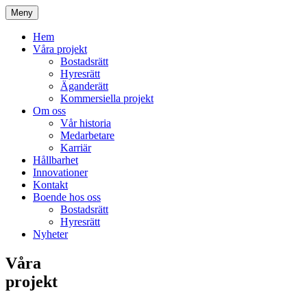
Meny
Hem
Våra projekt
Bostadsrätt
Hyresrätt
Äganderätt
Kommersiella projekt
Om oss
Vår historia
Medarbetare
Karriär
Hållbarhet
Innovationer
Kontakt
Boende hos oss
Bostadsrätt
Hyresrätt
Nyheter
Våra
projekt