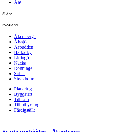
Åre
Skåne
Svealand
Åkersberga
Älvsjö
Aspudden
Barkarby
Lidingö
Nacka
Rönninge
Solna
Stockholm
Planering
Byggstart
Till salu
Till uthyrning
Färdigställt
Svartgarnshöjden – Åkersberga