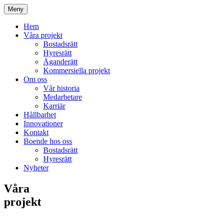
Meny
Hem
Våra projekt
Bostadsrätt
Hyresrätt
Äganderätt
Kommersiella projekt
Om oss
Vår historia
Medarbetare
Karriär
Hållbarhet
Innovationer
Kontakt
Boende hos oss
Bostadsrätt
Hyresrätt
Nyheter
Våra
projekt