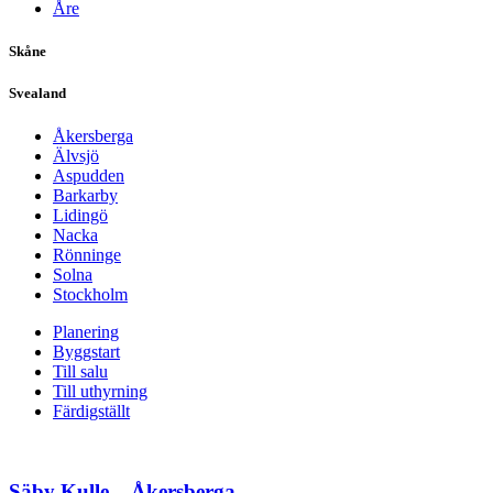
Åre
Skåne
Svealand
Åkersberga
Älvsjö
Aspudden
Barkarby
Lidingö
Nacka
Rönninge
Solna
Stockholm
Planering
Byggstart
Till salu
Till uthyrning
Färdigställt
Säby Kulle – Åkersberga