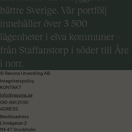
bättre Sverige. Vår portfölj
innehåller över 3 500
lägenheter i elva kommuner –
från Staffanstorp i söder till Åre
i norr.
© Resona Utveckling AB
Integritetspolicy
KONTAKT
info@resona.se
010-641 21 00
ADRESS
Besöksadress
Linnégatan 2
114 47 Stockholm