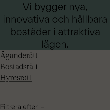
Vi bygger nya,
innovativa och hållbara
bostäder i attraktiva
lägen.
Äganderätt
Bostadsrätt
Hyresrätt
Filtrera efter