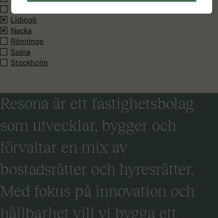
Barkarby
Lidingö
Nacka
Rönninge
Solna
Stockholm
Resona är ett fastighetsbolag
som utvecklar, bygger och
förvaltar en mix av
bostadsrätter och hyresrätter.
Med fokus på innovation och
hållbarhet vill vi bygga ett