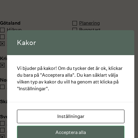
Götaland
Planering
Hjärup
Byggstart
Lund
Till salu
Kakor
Staffanstorp
Till uthyrning
Färdigställt
Kristianstad
åhus
Vi bjuder på kakor! Om du tycker det är ok, klickar
du bara på "Acceptera alla". Du kan såklart välja
Norrland
vilken typ av kakor du vill ha genom att klicka på
Åre
"Inställningar".
Skåne
Inställningar
Svealand
Åkersberga
Älvsjö
Acceptera alla
Aspudden