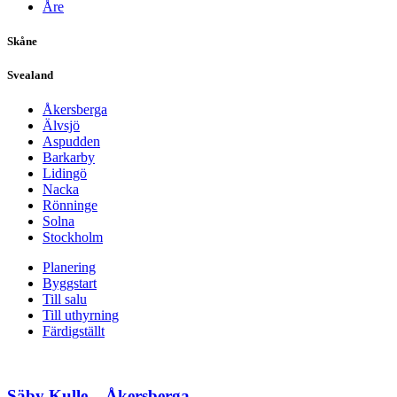
Åre
Skåne
Svealand
Åkersberga
Älvsjö
Aspudden
Barkarby
Lidingö
Nacka
Rönninge
Solna
Stockholm
Planering
Byggstart
Till salu
Till uthyrning
Färdigställt
Säby Kulle – Åkersberga