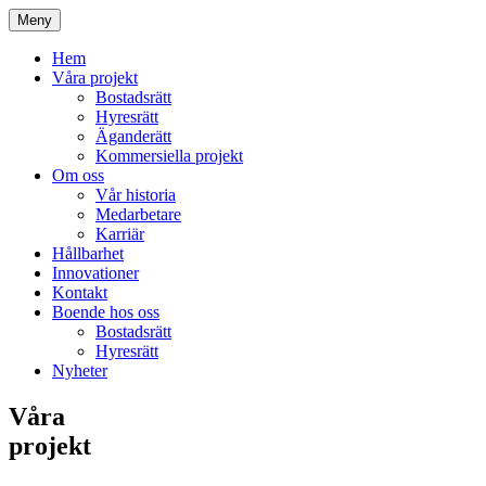
Meny
Hem
Våra projekt
Bostadsrätt
Hyresrätt
Äganderätt
Kommersiella projekt
Om oss
Vår historia
Medarbetare
Karriär
Hållbarhet
Innovationer
Kontakt
Boende hos oss
Bostadsrätt
Hyresrätt
Nyheter
Våra
projekt